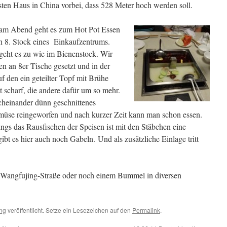
ten Haus in China vorbei, dass 528 Meter hoch werden soll.
am Abend geht es zum Hot Pot Essen
n 8. Stock eines Einkaufzentrums.
geht es zu wie im Bienenstock. Wir
n an 8er Tische gesetzt und in der
uf den ein geteilter Topf mit Brühe
cht scharf, die andere dafür um so mehr.
cheinander dünn geschnittenes
emüse reingeworfen und nach kurzer Zeit kann man schon essen.
ngs das Rausfischen der Speisen ist mit den Stäbchen eine
ibt es hier auch noch Gabeln. Und als zusätzliche Einlage tritt
 Wangfujing-Straße oder noch einem Bummel in diversen
ing
veröffentlicht. Setze ein Lesezeichen auf den
Permalink
.