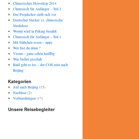
Chinesisches Horoskop 2014
Chinesisch für Anfänger – Teil 2
Der Projekchor stellt sich vor
Deutscher Stecker vs. chinesische
Steckdose
Womit wird in Peking bezahlt
Chinesisch für Anfänger – Teil 1
Mit Stäbchen essen – upps
Wer bist du denn ?
Visum – ganz schön knifflig
Was bisher geschah
Bald geht es los – der COE reist nach
Beijing
Kategorien
Auf nach Beijing
(15)
Nachlese
(2)
Vorbereitungen
(17)
Unsere Reisebegleiter