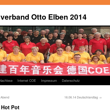
verband Otto Elben 2014
Nachlese
Internet COE
Impressum
Datenschutz
m Abend
16.06.14 Deutschlandtag
→
 Hot Pot