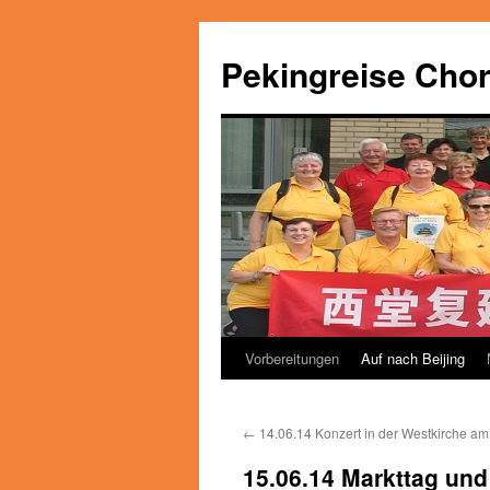
Pekingreise Chor
Vorbereitungen
Auf nach Beijing
Zum
Inhalt
←
14.06.14 Konzert in der Westkirche a
springen
15.06.14 Markttag und