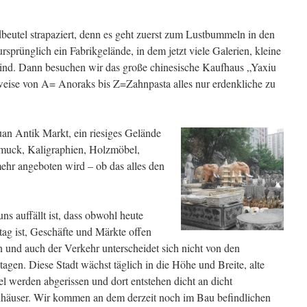
eutel strapaziert, denn es geht zuerst zum Lustbummeln in den
rsprünglich ein Fabrikgelände, in dem jetzt viele Galerien, kleine
sind. Dann besuchen wir das große chinesische Kaufhaus „Yaxiu
eise von A= Anoraks bis Z=Zahnpasta alles nur erdenkliche zu
uan Antik Markt, ein riesiges Gelände
muck, Kaligraphien, Holzmöbel,
ehr angeboten wird – ob das alles den
ns auffällt ist, dass obwohl heute
ag ist, Geschäfte und Märkte offen
 und auch der Verkehr unterscheidet sich nicht von den
agen. Diese Stadt wächst täglich in die Höhe und Breite, alte
el werden abgerissen und dort entstehen dicht an dicht
häuser. Wir kommen an dem derzeit noch im Bau befindlichen