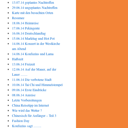
13.07.14 geplantes Nachtreffen
29.06.14 ungeplantes Nachtreffen
Karte mit den besuchten Orten
Resumee
18.06.14 Heimreise
17.06.14 Pekingente
16.06.14 Deutschlandtag
15.06.14 Markttag und Hot Pot
14.06.14 Konzert in der Westkirche
am Abend
14.06.14 Konfuzius und Lama
Halbzeit
13.06.14 Freizeit
12.06.14 Auf der Mauer, auf der
Lauer ……
11.06.14 Die verbotene Stadt
10.06.14 Tai Chi und Himmelstempel
09.06.14 Erste Eindrücke
08.06.14 Anreise
Letzte Vorbereitungen
China Reisetipp im Internet
Wie wird das Wetter ?
Chinesisch für Anfänger – Teil 3
Fashion Day
Konfuzius sagt …….