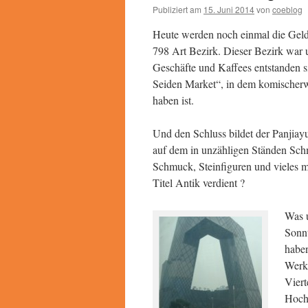
Publiziert am
15. Juni 2014
von
coeblog
Heute werden noch einmal die Geldb
798 Art Bezirk. Dieser Bezirk war u
Geschäfte und Kaffees entstanden 
Seiden Market“, in dem komischerw
haben ist.
Und den Schluss bildet der Panjiay
auf dem in unzähligen Ständen Sch
Schmuck, Steinfiguren und vieles m
Titel Antik verdient ?
Was u
Sonnt
haben
Werkt
Viert
Hoch