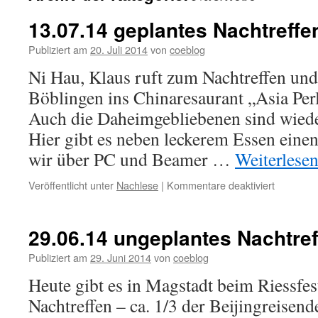
13.07.14 geplantes Nachtreffe
Publiziert am
20. Juli 2014
von
coeblog
Ni Hau, Klaus ruft zum Nachtreffen und 
Böblingen ins Chinaresaurant „Asia Per
Auch die Daheimgebliebenen sind wieder
Hier gibt es neben leckerem Essen ein
wir über PC und Beamer …
Weiterlese
für
Veröffentlicht unter
Nachlese
|
Kommentare deaktiviert
13.07.14
geplantes
Nachtreff
29.06.14 ungeplantes Nachtref
Publiziert am
29. Juni 2014
von
coeblog
Heute gibt es in Magstadt beim Riessfes
Nachtreffen – ca. 1/3 der Beijingreisen