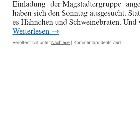
Einladung der Magstadtergruppe ang
haben sich den Sonntag ausgesucht. Stat
es Hähnchen und Schweinebraten. Und 
Weiterlesen
→
für
Veröffentlicht unter
Nachlese
|
Kommentare deaktiviert
29.06.14
ungeplan
Nachtreff