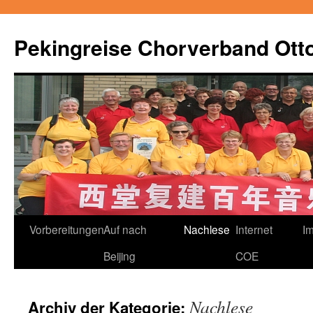
Pekingreise Chorverband Ott
Zum
Vorbereitungen
Auf nach
Nachlese
Internet
I
Inhalt
Beijing
COE
springen
Nachlese
Archiv der Kategorie: